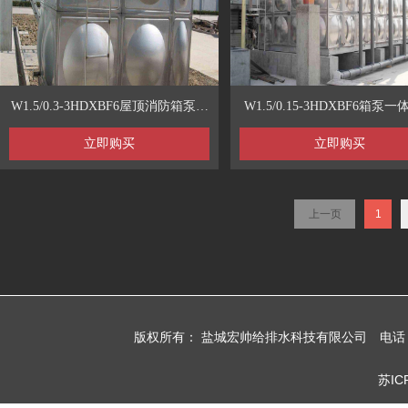
W1.5/0.3-3HDXBF6屋顶消防箱泵一
W1.5/0.15-3HDXBF6箱泵
体化箱泵一体化生产厂家 箱泵一体
家箱泵一体化生产厂家 箱泵
立即购买
立即购买
化消防增压稳压给水设备
消防增压稳压给水设备
上一页
1
版权所有：
盐城宏帅给排水科技有限公司
电话
苏IC