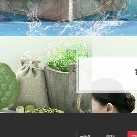
一体化预制泵站
消防生活不锈钢水箱