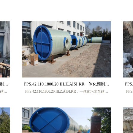
焊接式
箱，不锈钢矩形水箱，组合式不锈钢水箱，不锈钢焊接式
式不
生活水
水箱，生活水箱价格，生活不锈钢水箱，不锈钢生活水
不锈
活不锈
箱，地下室生活水箱，低位生活水箱，地下室生活不锈钢
活水
水箱，
水箱，生活不锈钢水箱生产厂家，保温水箱，装配式不锈
家，
，盐城
钢水箱，生活水箱供应，生活水箱定做，盐城宏帅给排水
水箱
科技有限公司，厂家联系人 张工，手机号码
技有限公司，厂
13770217986 (微信同号)
化预制泵
PPS.42.110.1800.20.III.Z.AISI.KR一体化预制泵
PPS
水泵站厂
PPS.42.110.1800.20.III.Z.AISI.KR，一体化污水泵站厂
PPS
泵站厂
站 一体化污水提升泵站 一体化雨水提升泵站厂
站 
家，一
家，一体化污水提升泵站厂家，一体化提升泵站厂家，一
家，
家
地埋式
体化雨水提升泵站厂家，玻璃钢一体化污水泵站，地埋式
体化
联系人
一体化泵站，盐城宏帅给排水科技有限公司，厂家联系人
一体
张工，手机号码 13770217986 (微信同号)