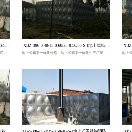
号)
地上式箱泵
XBZ-396-0.40/15-0.60/25-0.50/30-S-I地上式箱泵
XBZ-
家，地
地上式箱泵一体化价格，地上式箱泵一体化生产厂家，地
地上
一体化价格
水箱，
上式箱泵一体化消防泵站，地上式箱泵一体化消防水箱，
上式
防恒压
地上式箱泵一体化消防设备，地上式箱泵一体化消防恒压
地上
地上式
给水设备，地上式箱泵一体化消防增压给水设备，地上式
给水
钢地上
不锈钢箱泵一体化，地上式BDF箱泵一体化，不锈钢地上
不锈
给排水
式箱泵一体化，BDF地上式箱泵一体化，盐城宏帅给排水
式箱
科技有限公司，厂家联系人 张工，手机号码
13770217986 (微信同号)
F消防箱泵
XBZ-396-0.54/35-0.50/40-S-I地上式不锈钢消防箱
XBZ