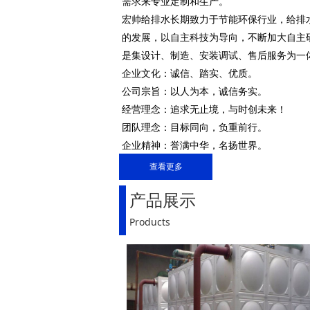
需求来专业定制和生产。
宏帅给排水长期致力于节能环保行业，给排
的发展，以自主科技为导向，不断加大自主
是集设计、制造、安装调试、售后服务为一
企业文化：诚信、踏实、优质。
公司宗旨：以人为本，诚信务实。
经营理念：追求无止境，与时创未来！
团队理念：目标同向，负重前行。
企业精神：誉满中华，名扬世界。
营销理念：为用户创造价值，为企业赢得朋
查看更多
宏帅给排水将始终坚持以诚信理念为前提，
产品展示
事业，以人力为资源，产品为主体，以客户
善的服务。我们所有努力，只为让您更满意
Products
互利双赢、共创辉煌！