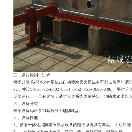
三、运行控制全过程
根据计算求得消火栓系统或自动喷水灭火系统中不利点所需的消防
P2，并设定PS1=P2+(0.02~0.03)，PS2=PS1+(0.05~
反复运行。一旦有火情，消防管道系统大量缺水，消防水箱出水
四、设备分类
根据设备稳压泵组套数分为Ⅰ型和Ⅱ型。
五、设备性能
1、箱泵一体化消防稳压供水设备的电控系统具有自动、手动功能
2、两台稳压水泵一用一备，轮流工作，自动切换，交替运行。