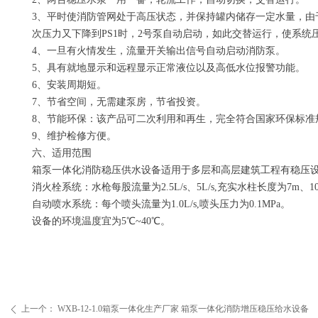
3、平时使消防管网处于高压状态，并保持罐内储存一定水量，由于
次压力又下降到PS1时，2号泵自动启动，如此交替运行，使系统压
4、一旦有火情发生，流量开关输出信号自动启动消防泵。
5、具有就地显示和远程显示正常液位以及高低水位报警功能。
6、安装周期短。
7、节省空间，无需建泵房，节省投资。
8、节能环保：该产品可二次利用和再生，完全符合国家环保标准
9、维护检修方便。
六、适用范围
箱泵一体化消防稳压供水设备适用于多层和高层建筑工程有稳压
消火栓系统：水枪每股流量为2.5L/s、5L/s,充实水柱长度为7m、1
自动喷水系统：每个喷头流量为1.0L/s,喷头压力为0.1MPa。
设备的环境温度宜为5℃~40℃。
上一个：
WXB-12-1.0箱泵一体化生产厂家 箱泵一体化消防增压稳压给水设备
ꄴ