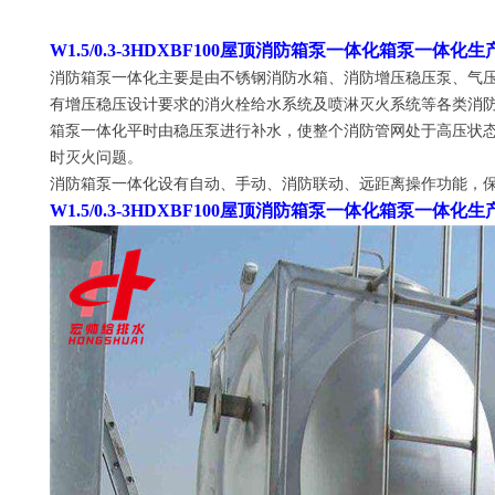
W1.5/0.3-3HDXBF100屋顶消防箱泵一体化箱泵一
消防箱泵一体化主要是由不锈钢消防水箱、消防增压稳压泵、气
有增压稳压设计要求的消火栓给水系统及喷淋灭火系统等各类消
箱泵一体化平时由稳压泵进行补水，使整个消防管网处于高压状
时灭火问题。
消防箱泵一体化设有自动、手动、消防联动、远距离操作功能，
W1.5/0.3-3HDXBF100屋顶消防箱泵一体化箱泵一