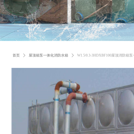
首页
ꄲ
屋顶箱泵一体化消防水箱
ꄲ
W1.5/0.3-3HDXBF100屋