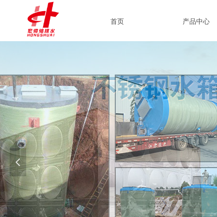
首页
产品中心
넳